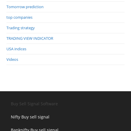
Tomorrow prediction
top companies
Trading strategy
TRADING VIEW INDICATOR
USA indices
Videos
Buy Sell Signal Software
Nifty Buy sell signal
Banknifty Buy sell signal